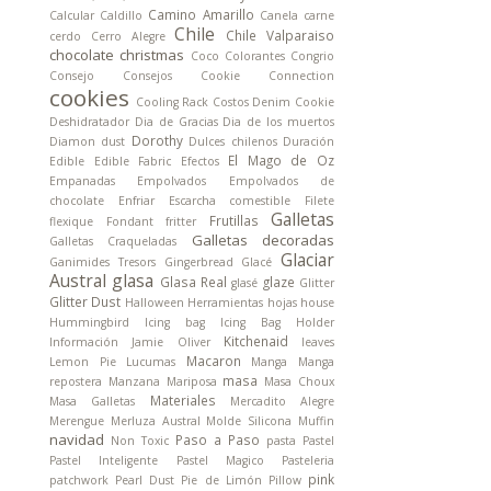
Camino Amarillo
Calcular
Caldillo
Canela
carne
Chile
Chile Valparaiso
cerdo
Cerro Alegre
chocolate
christmas
Coco
Colorantes
Congrio
Consejo
Consejos
Cookie Connection
cookies
Cooling Rack
Costos
Denim Cookie
Deshidratador
Dia de Gracias
Dia de los muertos
Dorothy
Diamon dust
Dulces chilenos
Duración
El Mago de Oz
Edible
Edible Fabric
Efectos
Empanadas
Empolvados
Empolvados de
chocolate
Enfriar
Escarcha comestible
Filete
Galletas
Frutillas
flexique
Fondant
fritter
Galletas decoradas
Galletas Craqueladas
Glaciar
Ganimides Tresors
Gingerbread
Glacé
Austral
glasa
Glasa Real
glaze
glasé
Glitter
Glitter Dust
Halloween
Herramientas
hojas
house
Hummingbird
Icing bag
Icing Bag Holder
Kitchenaid
Información
Jamie Oliver
leaves
Macaron
Lemon Pie
Lucumas
Manga
Manga
masa
repostera
Manzana
Mariposa
Masa Choux
Materiales
Masa Galletas
Mercadito Alegre
Merengue
Merluza Austral
Molde Silicona
Muffin
navidad
Paso a Paso
Non Toxic
pasta
Pastel
Pastel Inteligente
Pastel Magico
Pasteleria
pink
patchwork
Pearl Dust
Pie de Limón
Pillow