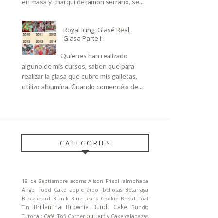
en masa y charqui de jamón serrano, se...
Royal Icing, Glasé Real,
Glasa Parte I:
Quienes han realizado
alguno de mis cursos, saben que para
realizar la glasa que cubre mis galletas,
utilizo albumina. Cuando comencé a de...
CATEGORIES
18 de Septiembre
acorns
Alison Friedli
almohada
Angel Food Cake
apple
arbol
bellotas
Betarraga
Blackboard
Blanik
Blue Jeans Cookie
Bread Loaf
Brillantina
Brownie
Bundt Cake
Tin
Bundt;
butterfly
Tutorial; Café; Tofi Corner
Cake
calabazas