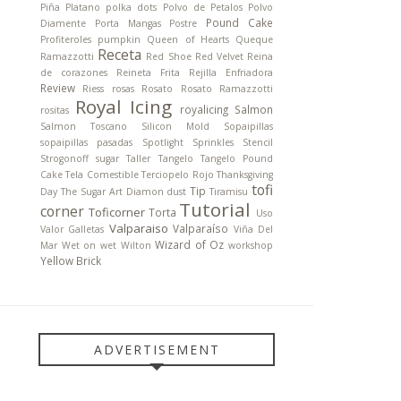
Piña
Platano
polka dots
Polvo de Petalos
Polvo
Pound Cake
Diamente
Porta Mangas
Postre
Profiteroles
pumpkin
Queen of Hearts
Queque
Receta
Ramazzotti
Red Shoe
Red Velvet
Reina
de corazones
Reineta Frita
Rejilla Enfriadora
Review
Riess
rosas
Rosato
Rosato Ramazzotti
Royal Icing
royalicing
Salmon
rositas
Salmon Toscano
Silicon Mold
Sopaipillas
sopaipillas pasadas
Spotlight
Sprinkles
Stencil
Strogonoff
sugar
Taller
Tangelo
Tangelo Pound
Cake
Tela Comestible
Terciopelo Rojo
Thanksgiving
tofi
Tip
Day
The Sugar Art Diamon dust
Tiramisu
Tutorial
corner
Toficorner
Torta
Uso
Valparaiso
Valparaíso
Valor Galletas
Viña Del
Wizard of Oz
Mar
Wet on wet
Wilton
workshop
Yellow Brick
ADVERTISEMENT