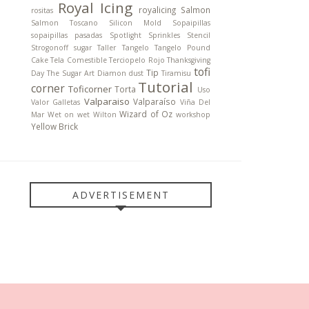
Royal Icing
royalicing
Salmon
rositas
Salmon Toscano
Silicon Mold
Sopaipillas
sopaipillas pasadas
Spotlight
Sprinkles
Stencil
Strogonoff
sugar
Taller
Tangelo
Tangelo Pound
Cake
Tela Comestible
Terciopelo Rojo
Thanksgiving
tofi
Tip
Day
The Sugar Art Diamon dust
Tiramisu
Tutorial
corner
Toficorner
Torta
Uso
Valparaiso
Valparaíso
Valor Galletas
Viña Del
Wizard of Oz
Mar
Wet on wet
Wilton
workshop
Yellow Brick
ADVERTISEMENT