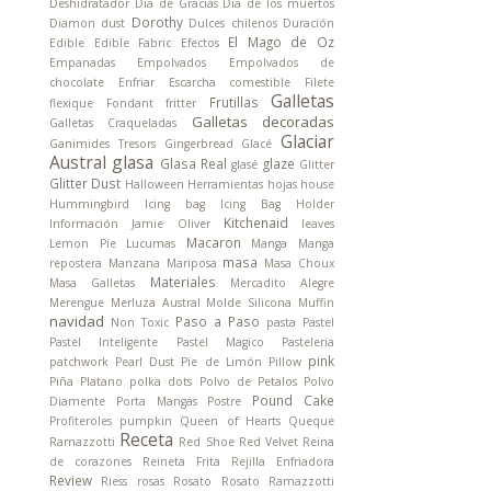
Deshidratador
Dia de Gracias
Dia de los muertos
Dorothy
Diamon dust
Dulces chilenos
Duración
El Mago de Oz
Edible
Edible Fabric
Efectos
Empanadas
Empolvados
Empolvados de
chocolate
Enfriar
Escarcha comestible
Filete
Galletas
Frutillas
flexique
Fondant
fritter
Galletas decoradas
Galletas Craqueladas
Glaciar
Ganimides Tresors
Gingerbread
Glacé
Austral
glasa
Glasa Real
glaze
glasé
Glitter
Glitter Dust
Halloween
Herramientas
hojas
house
Hummingbird
Icing bag
Icing Bag Holder
Kitchenaid
Información
Jamie Oliver
leaves
Macaron
Lemon Pie
Lucumas
Manga
Manga
masa
repostera
Manzana
Mariposa
Masa Choux
Materiales
Masa Galletas
Mercadito Alegre
Merengue
Merluza Austral
Molde Silicona
Muffin
navidad
Paso a Paso
Non Toxic
pasta
Pastel
Pastel Inteligente
Pastel Magico
Pasteleria
pink
patchwork
Pearl Dust
Pie de Limón
Pillow
Piña
Platano
polka dots
Polvo de Petalos
Polvo
Pound Cake
Diamente
Porta Mangas
Postre
Profiteroles
pumpkin
Queen of Hearts
Queque
Receta
Ramazzotti
Red Shoe
Red Velvet
Reina
de corazones
Reineta Frita
Rejilla Enfriadora
Review
Riess
rosas
Rosato
Rosato Ramazzotti