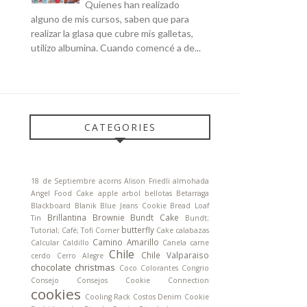
Quienes han realizado
alguno de mis cursos, saben que para
realizar la glasa que cubre mis galletas,
utilizo albumina. Cuando comencé a de...
CATEGORIES
18 de Septiembre
acorns
Alison Friedli
almohada
Angel Food Cake
apple
arbol
bellotas
Betarraga
Blackboard
Blanik
Blue Jeans Cookie
Bread Loaf
Brillantina
Brownie
Bundt Cake
Tin
Bundt;
butterfly
Tutorial; Café; Tofi Corner
Cake
calabazas
Camino Amarillo
Calcular
Caldillo
Canela
carne
Chile
Chile Valparaiso
cerdo
Cerro Alegre
chocolate
christmas
Coco
Colorantes
Congrio
Consejo
Consejos
Cookie Connection
cookies
Cooling Rack
Costos
Denim Cookie